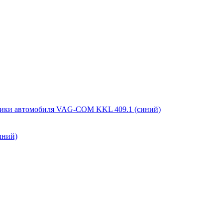
иний)