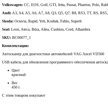
Volkswagen:
CC, EOS, Golf, GTI, Jetta, Passat, Phaeton, Polo, Rab
Audi:
A3, A4, A5, A6, A7, A8, Q3, Q5, Q7, R8, RS3, TT, RS, RS5,
Skoda:
Octavia, Rapid, Yeti, Kodiak, Fabio, Superb
Seat:
Leon, Ateca, Ibiza, Altea, Cushion, Cord, Alhambra
SKU:
BC00077_1
Комплектация:
Автосканер для диагностики автомобилей VAG Ancel VD500
USB кабель для обновления программного обеспечения автоск
Цвет
красный
Вес
450 г.
С этим товаром покупают