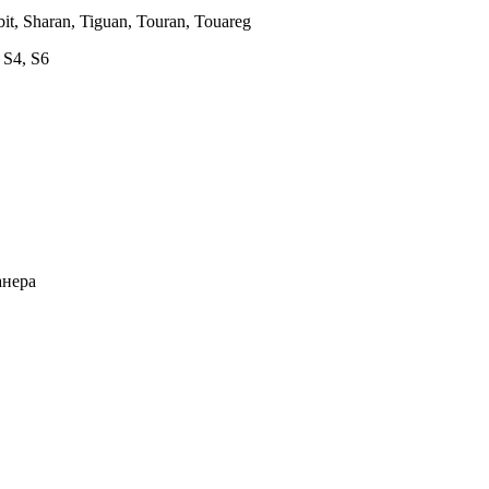
bit, Sharan, Tiguan, Touran, Touareg
 S4, S6
анера