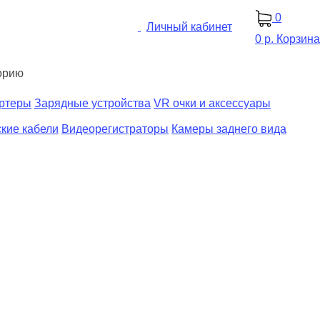
0
Личный кабинет
0 р.
Корзина
орию
ертеры
Зарядные устройства
VR очки и аксессуары
кие кабели
Видеорегистраторы
Камеры заднего вида