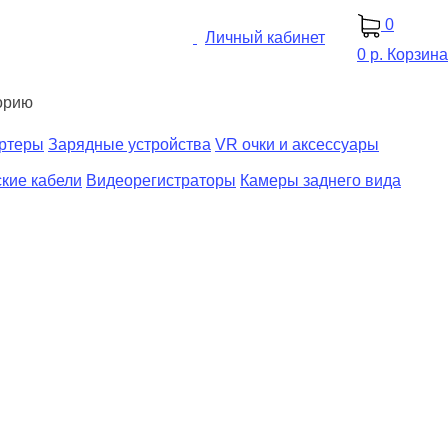
0
Личный кабинет
0 р.
Корзина
орию
ертеры
Зарядные устройства
VR очки и аксессуары
кие кабели
Видеорегистраторы
Камеры заднего вида