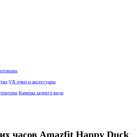
отовары
ства
VR очки и аксессуары
страторы
Камеры заднего вида
их часов Amazfit Happy Duck