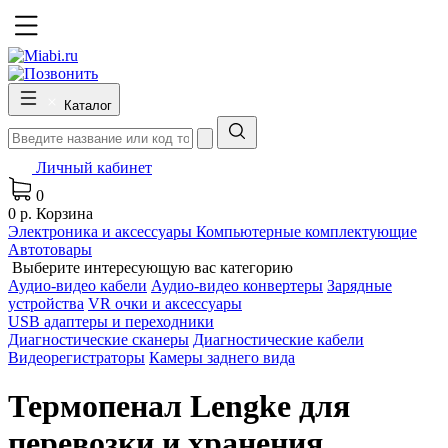
Каталог
Личный кабинет
0
0 р.
Корзина
Электроника и аксессуары
Компьютерные комплектующие
Автотовары
Выберите интересующую вас категорию
Аудио-видео кабели
Аудио-видео конвертеры
Зарядные
устройства
VR очки и аксессуары
USB адаптеры и переходники
Диагностические сканеры
Диагностические кабели
Видеорегистраторы
Камеры заднего вида
Термопенал Lengke для
перевозки и хранения