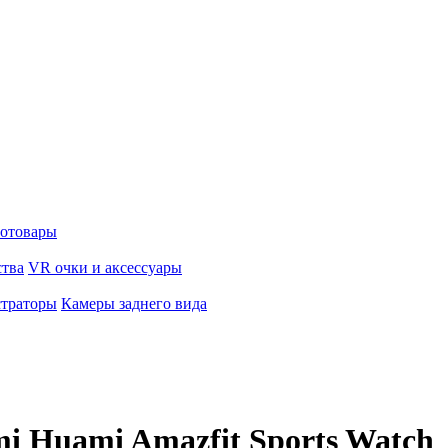
отовары
ства
VR очки и аксессуары
страторы
Камеры заднего вида
i Huami Amazfit Sports Watch