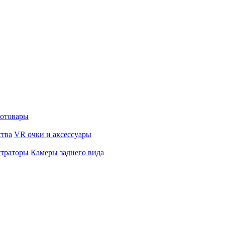
отовары
ства
VR очки и аксессуары
страторы
Камеры заднего вида