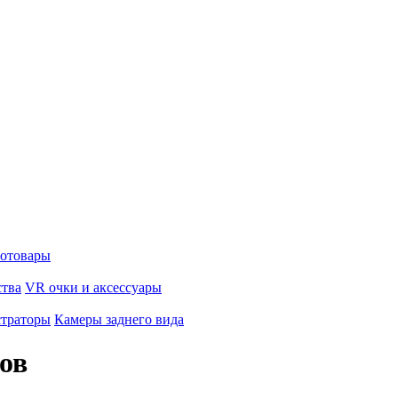
отовары
ства
VR очки и аксессуары
страторы
Камеры заднего вида
ов